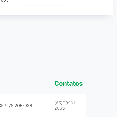
0-605
Contatos
(65)99961-
 CEP: 78.205-036
2065