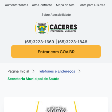
Seção de atalhos e links d
Ir para o conteúdo [alt+1]
Aumentar fontes
Alto Contraste
Mapa do Site
Fonte para Dislexia
Ir para o menu [alt+2]
Sobre Acessibilidade
Ir para a busca [alt+3]
Seção do menu principa
Ir para o rodapé [alt+4]
(65)3223-1669
(65)3223-1848
Entrar com GOV.BR
Página Inicial
Telefones e Endereços
Secretaria Municipal de Saúde