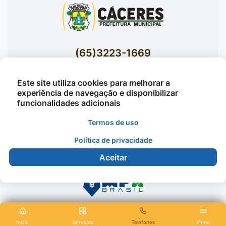
(65)3223-1669
(65)3223-1848
Este site utiliza cookies para melhorar a
Acessar E-mails Institucionais
experiência de navegação e disponibilizar
Av. Brasil nº 119 Bairro Jardim Celeste -
funcionalidades adicionais
Cáceres
Termos de uso
Política de privacidade
©2026 - Prefeitura Municipal de Cáceres - Todos os
Aceitar
direitos reservados
Início
Serviços
Telefones
Menu