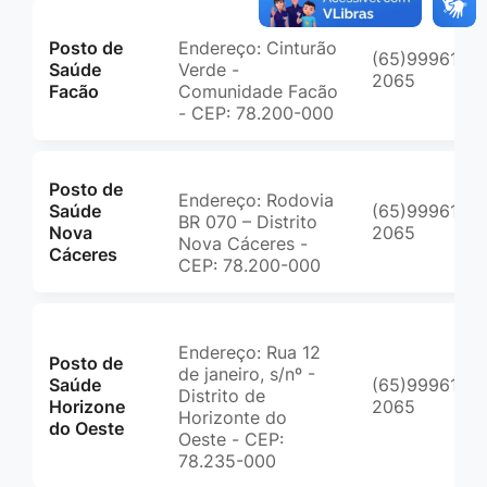
Posto de
Endereço: Cinturão
(65)99961-
Saúde
Verde -
2065
Facão
Comunidade Facão
- CEP: 78.200-000
Posto de
Endereço: Rodovia
Saúde
(65)99961-
BR 070 – Distrito
Nova
2065
Nova Cáceres -
Cáceres
CEP: 78.200-000
Endereço: Rua 12
Posto de
de janeiro, s/nº -
Saúde
(65)99961-
Distrito de
Horizone
2065
Horizonte do
do Oeste
Oeste - CEP:
78.235-000