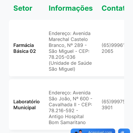
Setor
Informações
Contato
Endereço: Avenida
Marechal Castelo
Farmácia
Branco, Nº 289 -
(65)99961-
Básica 02
São Miguel - CEP:
2065
78.205-036
(Unidade de Saúde
São Miguel)
Endereço: Avenida
São João, Nº 600 -
Laboratório
(65)99975-
Cavalhada II - CEP:
Municipal
3901
78.216-592 -
Antigo Hospital
Bom Samaritano