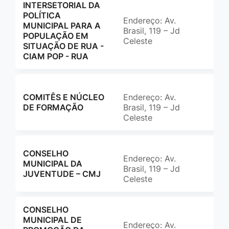
INTERSETORIAL DA
POLÍTICA
Endereço: Av.
(65
MUNICIPAL PARA A
Brasil, 119 – Jd
ass
POPULAÇÃO EM
Celeste
SITUAÇÃO DE RUA -
CIAM POP - RUA
COMITÊS E NÚCLEO
Endereço: Av.
(65
DE FORMAÇÃO
Brasil, 119 – Jd
ccm
Celeste
CONSELHO
Endereço: Av.
(65
MUNICIPAL DA
Brasil, 119 – Jd
ccm
JUVENTUDE – CMJ
Celeste
CONSELHO
MUNICIPAL DE
Endereço: Av.
(65