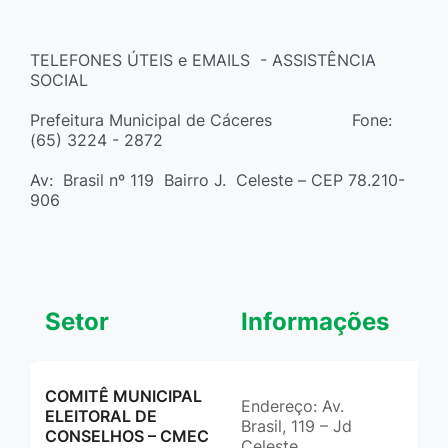
TELEFONES ÚTEIS e EMAILS - ASSISTÊNCIA
SOCIAL
Prefeitura Municipal de Cáceres Fone:
(65) 3224 - 2872
Av: Brasil nº 119 Bairro J. Celeste – CEP 78.210-
906
Setor
Informações
Co
COMITÊ MUNICIPAL
Endereço: Av.
(65
ELEITORAL DE
Brasil, 119 – Jd
cme
CONSELHOS – CMEC
Celeste