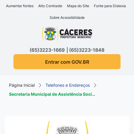
Seção de atalhos e links d
Ir para o conteúdo [alt+1]
Aumentar fontes
Alto Contraste
Mapa do Site
Fonte para Dislexia
Ir para o menu [alt+2]
Sobre Acessibilidade
Ir para a busca [alt+3]
Seção do menu principa
Ir para o rodapé [alt+4]
(65)3223-1669
(65)3223-1848
Entrar com GOV.BR
Página Inicial
Telefones e Endereços
Secretaria Municipal de Assistência Soci…