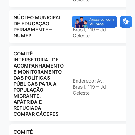
NÚCLEO MUNICIPAL
DE EDUCAÇÃO
Endereço: Av.
(65
PERMAMENTE –
Brasil, 119 – Jd
adm
NUMEP
Celeste
COMITÊ
INTERSETORIAL DE
ACOMPANHAMENTO
E MONITORAMENTO
DAS POLÍTICAS
Endereço: Av.
(65
PÚBLICAS PARA A
Brasil, 119 – Jd
ccm
POPULAÇÃO
Celeste
MIGRANTE,
APÁTRIDA E
REFUGIADA –
COMPAR CÁCERES
COMITÊ