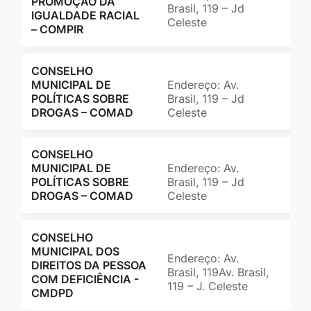
PROMOÇÃO DA
Brasil, 119 – Jd
ccm
IGUALDADE RACIAL
Celeste
– COMPIR
CONSELHO
MUNICIPAL DE
Endereço: Av.
(65
POLÍTICAS SOBRE
Brasil, 119 – Jd
com
DROGAS – COMAD
Celeste
CONSELHO
MUNICIPAL DE
Endereço: Av.
(65
POLÍTICAS SOBRE
Brasil, 119 – Jd
com
DROGAS – COMAD
Celeste
CONSELHO
MUNICIPAL DOS
Endereço: Av.
(65
DIREITOS DA PESSOA
Brasil, 119Av. Brasil,
ccs
COM DEFICIÊNCIA -
119 – J. Celeste
CMDPD