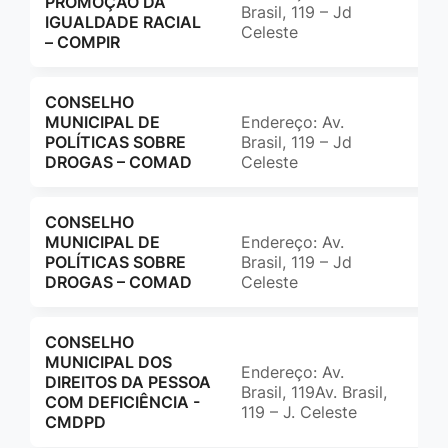
PROMOÇÃO DA
Brasil, 119 – Jd
ccm
IGUALDADE RACIAL
Celeste
– COMPIR
CONSELHO
MUNICIPAL DE
Endereço: Av.
(65
POLÍTICAS SOBRE
Brasil, 119 – Jd
com
DROGAS – COMAD
Celeste
CONSELHO
MUNICIPAL DE
Endereço: Av.
(65
POLÍTICAS SOBRE
Brasil, 119 – Jd
com
DROGAS – COMAD
Celeste
CONSELHO
MUNICIPAL DOS
Endereço: Av.
(65
DIREITOS DA PESSOA
Brasil, 119Av. Brasil,
ccs
COM DEFICIÊNCIA -
119 – J. Celeste
CMDPD