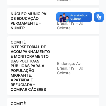
NÚCLEO MUNICIPAL
DE EDUCAÇÃO
Endereço: Av.
(65
PERMAMENTE –
Brasil, 119 – Jd
adm
NUMEP
Celeste
COMITÊ
INTERSETORIAL DE
ACOMPANHAMENTO
E MONITORAMENTO
DAS POLÍTICAS
Endereço: Av.
(65
PÚBLICAS PARA A
Brasil, 119 – Jd
ccm
POPULAÇÃO
Celeste
MIGRANTE,
APÁTRIDA E
REFUGIADA –
COMPAR CÁCERES
COMITÊ