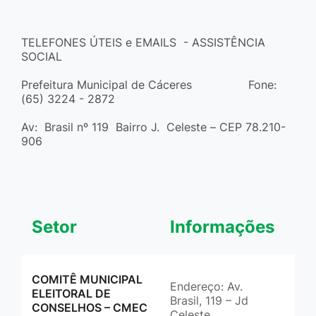
TELEFONES ÚTEIS e EMAILS - ASSISTÊNCIA
SOCIAL
Prefeitura Municipal de Cáceres Fone:
(65) 3224 - 2872
Av: Brasil nº 119 Bairro J. Celeste – CEP 78.210-
906
Setor
Informações
Co
COMITÊ MUNICIPAL
Endereço: Av.
(65
ELEITORAL DE
Brasil, 119 – Jd
cme
CONSELHOS – CMEC
Celeste