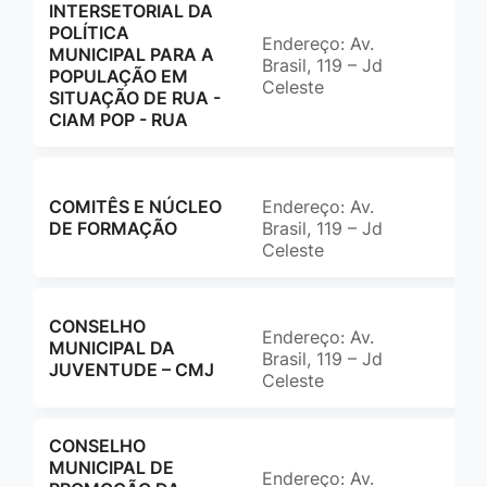
INTERSETORIAL DA
POLÍTICA
Endereço: Av.
(65
MUNICIPAL PARA A
Brasil, 119 – Jd
ass
POPULAÇÃO EM
Celeste
SITUAÇÃO DE RUA -
CIAM POP - RUA
COMITÊS E NÚCLEO
Endereço: Av.
(65
DE FORMAÇÃO
Brasil, 119 – Jd
ccm
Celeste
CONSELHO
Endereço: Av.
(65
MUNICIPAL DA
Brasil, 119 – Jd
ccm
JUVENTUDE – CMJ
Celeste
CONSELHO
MUNICIPAL DE
Endereço: Av.
(65