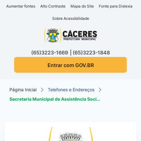
Seção de atalhos e links d
Ir para o conteúdo [alt+1]
Aumentar fontes
Alto Contraste
Mapa do Site
Fonte para Dislexia
Ir para o menu [alt+2]
Sobre Acessibilidade
Ir para a busca [alt+3]
Seção do menu principa
Ir para o rodapé [alt+4]
(65)3223-1669
(65)3223-1848
Entrar com GOV.BR
Página Inicial
Telefones e Endereços
Secretaria Municipal de Assistência Soci…