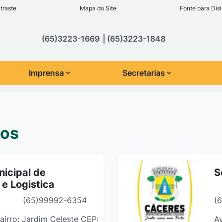
inks de acessibilidade
traste
Mapa do Site
Fonte para Disl
cipal
(65)3223-1669
(65)3223-1848
Imprensa
Secretarias
ços
nicipal de
S
 e Logistica
(65)99992-6354
(
 Bairro: Jardim Celeste CEP:
Av