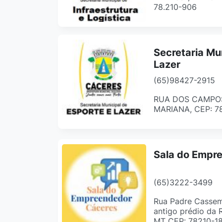
78.210-906
Secretaria Mu
Lazer
(65)98427-2915
RUA DOS CAMPOS,
MARIANA, CEP: 7
Sala do Empr
(65)3222-3499
Rua Padre Cassemi
antigo prédio da 
MT CEP: 78210-1