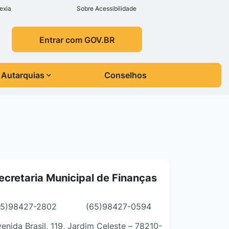
exia
Sobre Acessibilidade
Entrar com GOV.BR
Autarquias
Conselhos
ecretaria Municipal de Finanças
65)98427-2802
(65)98427-0594
enida Brasil, 119, Jardim Celeste – 78210-