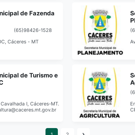
nicipal de Fazenda
S
P
(65)98426-1528
(
COC, Cáceres - MT
Av
nicipal de Turismo e
S
TC
A
(
, Cavalhada I, Cáceres-MT.
En
ultura@caceres.mt.gov.br
C
1
2