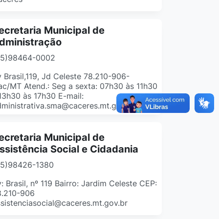
ecretaria Municipal de
dministração
65)98464-0002
 Brasil,119, Jd Celeste 78.210-906-
c/MT Atend.: Seg a sexta: 07h30 às 11h30
13h30 às 17h30 E-mail:
ministrativa.sma@caceres.mt.gov.br
ecretaria Municipal de
ssistência Social e Cidadania
65)98426-1380
: Brasil, nº 119 Bairro: Jardim Celeste CEP:
8.210-906
sistenciasocial@caceres.mt.gov.br