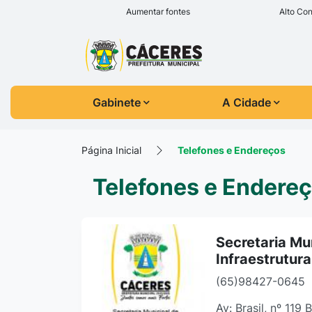
Seção de atalhos e l
Ir para o conteúdo [alt+1]
Aumentar fontes
Alto Con
Ir para o menu [alt+2]
Seção do menu prin
Ir para a busca [alt+3]
Ir para o rodapé [alt+4]
Gabinete
A Cidade
Página Inicial
Telefones e Endereços
Telefones e Endere
Secretaria Mu
Infraestrutura
(65)98427-0645
Av: Brasil, nº 119