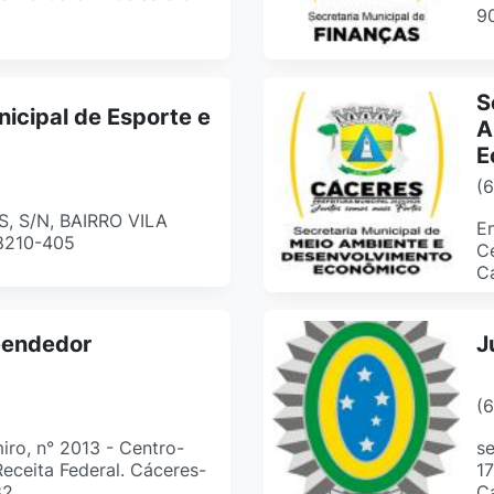
9
S
nicipal de Esporte e
A
E
(
 S/N, BAIRRO VILA
En
8210-405
Ce
C
eendedor
J
(
ro, n° 2013 - Centro-
se
Receita Federal. Cáceres-
17
82
C