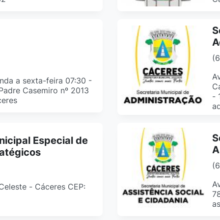
S
A
(
Av
da a sexta-feira 07:30 -
Ca
 Padre Casemiro nº 2013
- 
ceres
ad
S
nicipal Especial de
A
atégicos
(
Av
. Celeste - Cáceres CEP:
7
as