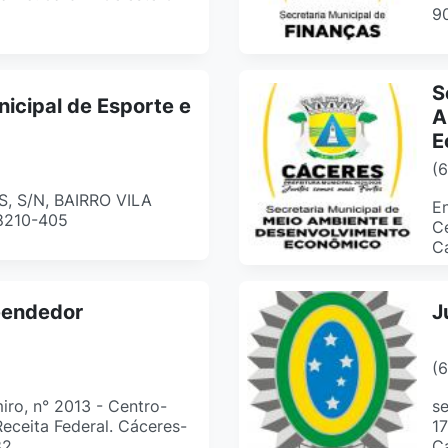
9
S
nicipal de Esporte e
A
E
(
 S/N, BAIRRO VILA
En
8210-405
Ce
C
eendedor
J
(
ro, n° 2013 - Centro-
se
Receita Federal. Cáceres-
17
82
C