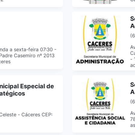
S
A
(
Av
da a sexta-feira 07:30 -
Ca
 Padre Casemiro nº 2013
- 
ceres
ad
S
nicipal Especial de
A
atégicos
(
Av
. Celeste - Cáceres CEP:
7
as