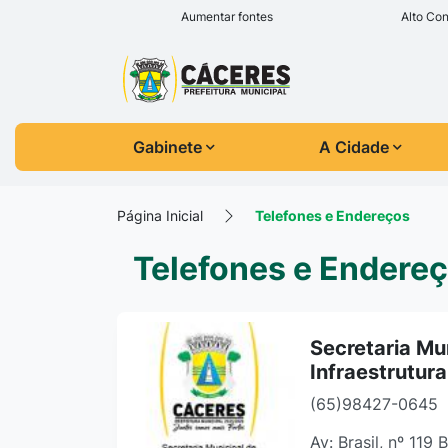
Seção de atalhos e l
Ir para o conteúdo [alt+1]
Aumentar fontes
Alto Con
Ir para o menu [alt+2]
Seção do menu prin
Ir para a busca [alt+3]
Ir para o rodapé [alt+4]
Gabinete
A Cidade
Página Inicial
Telefones e Endereços
Telefones e Endere
Secretaria Mu
Infraestrutura
(65)98427-0645
Av: Brasil, nº 119