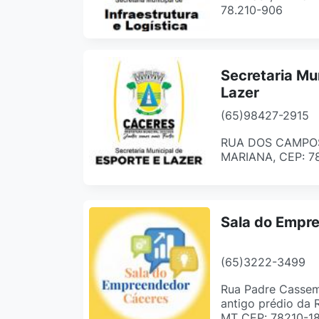
78.210-906
Secretaria Mu
Lazer
(65)98427-2915
RUA DOS CAMPOS,
MARIANA, CEP: 7
Sala do Empr
(65)3222-3499
Rua Padre Cassemi
antigo prédio da 
MT CEP: 78210-1