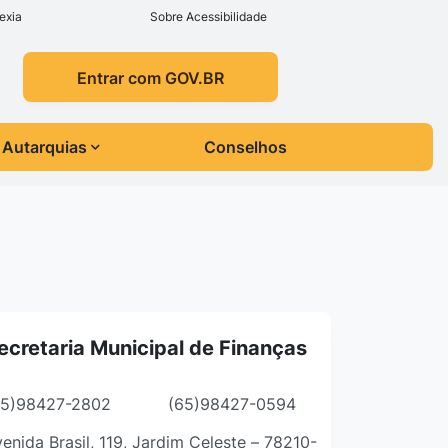
exia
Sobre Acessibilidade
Entrar com GOV.BR
Autarquias
Conselhos
ecretaria Municipal de Finanças
65)98427-2802
(65)98427-0594
enida Brasil, 119, Jardim Celeste – 78210-