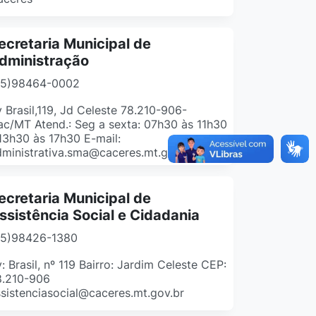
ecretaria Municipal de
dministração
65)98464-0002
 Brasil,119, Jd Celeste 78.210-906-
c/MT Atend.: Seg a sexta: 07h30 às 11h30
13h30 às 17h30 E-mail:
ministrativa.sma@caceres.mt.gov.br
ecretaria Municipal de
ssistência Social e Cidadania
65)98426-1380
: Brasil, nº 119 Bairro: Jardim Celeste CEP:
8.210-906
sistenciasocial@caceres.mt.gov.br