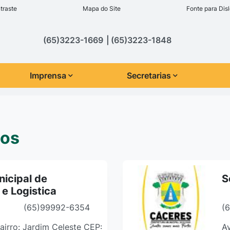
inks de acessibilidade
traste
Mapa do Site
Fonte para Disl
cipal
(65)3223-1669
(65)3223-1848
Imprensa
Secretarias
ços
nicipal de
S
 e Logistica
(65)99992-6354
(
 Bairro: Jardim Celeste CEP:
Av