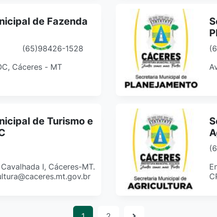
nicipal de Fazenda
S
P
(65)98426-1528
(
COC, Cáceres - MT
Av
nicipal de Turismo e
S
TC
A
(
, Cavalhada I, Cáceres-MT.
En
ultura@caceres.mt.gov.br
C
1
2