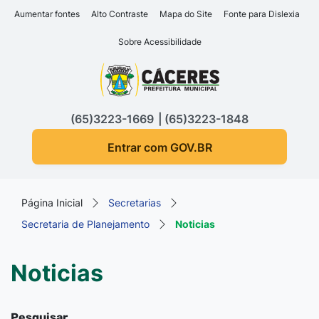
Seção de atalhos e links d
Ir para o conteúdo [alt+1]
Aumentar fontes
Alto Contraste
Mapa do Site
Fonte para Dislexia
Ir para o menu [alt+2]
Sobre Acessibilidade
Ir para a busca [alt+3]
Seção do menu principa
Ir para o rodapé [alt+4]
(65)3223-1669
(65)3223-1848
Entrar com GOV.BR
Página Inicial
Secretarias
Secretaria de Planejamento
Noticias
Noticias
Pesquisar