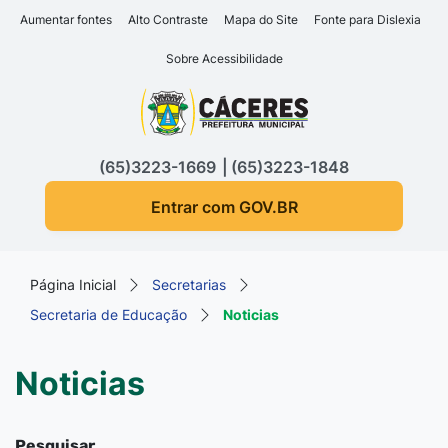
Seção de atalhos e links d
Ir para o conteúdo [alt+1]
Aumentar fontes
Alto Contraste
Mapa do Site
Fonte para Dislexia
Ir para o menu [alt+2]
Sobre Acessibilidade
Ir para a busca [alt+3]
Seção do menu principa
Ir para o rodapé [alt+4]
(65)3223-1669
(65)3223-1848
Entrar com GOV.BR
Página Inicial
Secretarias
Secretaria de Educação
Noticias
Noticias
Pesquisar