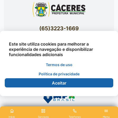
(65)3223-1669
(65)3223-1848
Este site utiliza cookies para melhorar a
Acessar E-mails Institucionais
experiência de navegação e disponibilizar
Av. Brasil nº 119 Bairro Jardim Celeste -
funcionalidades adicionais
Cáceres
Termos de uso
Política de privacidade
©2026 - Prefeitura Municipal de Cáceres - Todos os
Aceitar
direitos reservados
Início
Serviços
Telefones
Menu