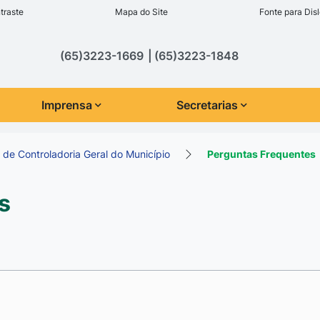
inks de acessibilidade
traste
Mapa do Site
Fonte para Disl
cipal
(65)3223-1669
(65)3223-1848
Imprensa
Secretarias
 de Controladoria Geral do Município
Perguntas Frequentes
s