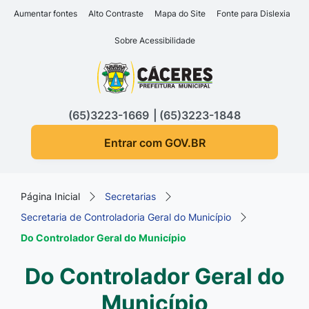
Seção de atalhos e links d
Ir para o conteúdo [alt+1]
Aumentar fontes
Alto Contraste
Mapa do Site
Fonte para Dislexia
Ir para o menu [alt+2]
Sobre Acessibilidade
Ir para a busca [alt+3]
Seção do menu principa
Ir para o rodapé [alt+4]
(65)3223-1669
(65)3223-1848
Entrar com GOV.BR
Página Inicial
Secretarias
Secretaria de Controladoria Geral do Município
Do Controlador Geral do Município
Do Controlador Geral do
Município