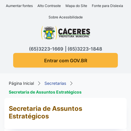
Seção de atalhos e links d
Ir para o conteúdo [alt+1]
Aumentar fontes
Alto Contraste
Mapa do Site
Fonte para Dislexia
Ir para o menu [alt+2]
Sobre Acessibilidade
Ir para a busca [alt+3]
Seção do menu principa
Ir para o rodapé [alt+4]
(65)3223-1669
(65)3223-1848
Entrar com GOV.BR
Página Inicial
Secretarias
Secretaria de Assuntos Estratégicos
Secretaria de Assuntos
Estratégicos