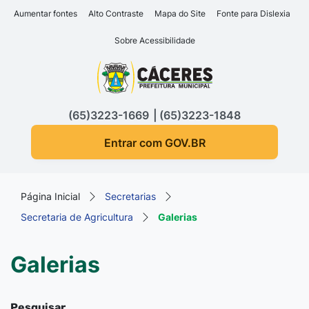
Seção de atalhos e links d
Ir para o conteúdo [alt+1]
Aumentar fontes
Alto Contraste
Mapa do Site
Fonte para Dislexia
Ir para o menu [alt+2]
Sobre Acessibilidade
Ir para a busca [alt+3]
Seção do menu principa
Ir para o rodapé [alt+4]
(65)3223-1669
(65)3223-1848
Entrar com GOV.BR
Página Inicial
Secretarias
Secretaria de Agricultura
Galerias
Galerias
Pesquisar