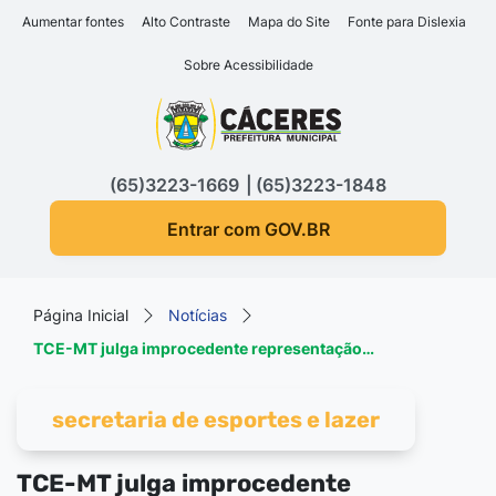
Seção de atalhos e links d
Ir para o conteúdo [alt+1]
Aumentar fontes
Alto Contraste
Mapa do Site
Fonte para Dislexia
Ir para o menu [alt+2]
Sobre Acessibilidade
Ir para a busca [alt+3]
Seção do menu principa
Ir para o rodapé [alt+4]
(65)3223-1669
(65)3223-1848
Entrar com GOV.BR
Página Inicial
Notícias
TCE-MT julga improcedente representação…
secretaria de esportes e lazer
TCE-MT julga improcedente