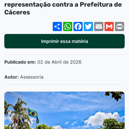
representação contra a Prefeitura de
Cáceres
Share
WhatsApp
Facebook
Twitter
Email
Gmail
P
Imprimir essa matéria
Publicado em:
02 de Abril de 2026
Autor:
Assessoria