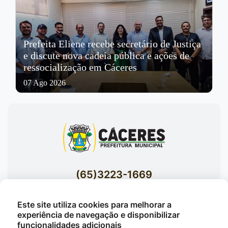
Prefeita Eliene recebe secretário de Justiça
e discute nova cadeia pública e ações de
ressocialização em Cáceres
07 Ago 2026
(65)3223-1669
(65)3223-1848
Este site utiliza cookies para melhorar a
Acessar E-mails Institucionais
experiência de navegação e disponibilizar
Av. Brasil nº 119 Bairro Jardim Celeste -
funcionalidades adicionais