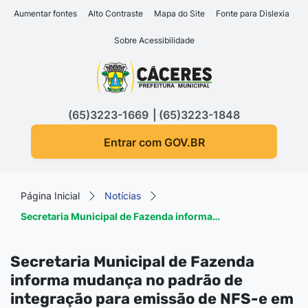
Seção de atalhos e links d
Ir para o conteúdo [alt+1]
Aumentar fontes
Alto Contraste
Mapa do Site
Fonte para Dislexia
Ir para o menu [alt+2]
Sobre Acessibilidade
Ir para a busca [alt+3]
Seção do menu principa
Ir para o rodapé [alt+4]
(65)3223-1669
(65)3223-1848
Entrar com GOV.BR
Página Inicial
Notícias
Secretaria Municipal de Fazenda informa…
Secretaria Municipal de Fazenda
informa mudança no padrão de
integração para emissão de NFS-e em