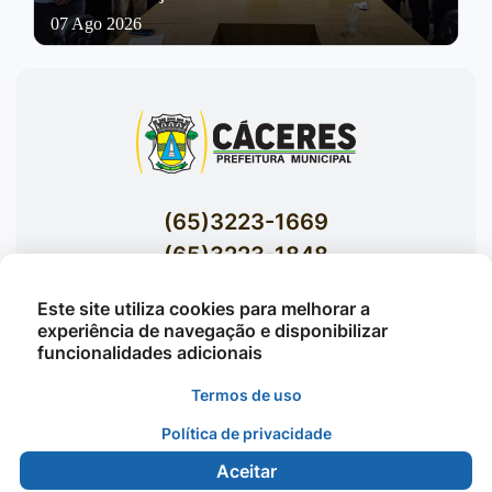
07 Ago 2026
(65)3223-1669
(65)3223-1848
Acessar E-mails Institucionais
Este site utiliza cookies para melhorar a
Av. Brasil nº 119 Bairro Jardim Celeste -
experiência de navegação e disponibilizar
funcionalidades adicionais
Cáceres
Termos de uso
Política de privacidade
©2026 - Prefeitura Municipal de Cáceres - Todos os
direitos reservados
Aceitar