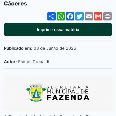
Cáceres
Share
WhatsApp
Facebook
Twitter
Email
Gmail
P
Imprimir essa matéria
Publicado em:
03 de Junho de 2026
Autor:
Esdras Crepaldi