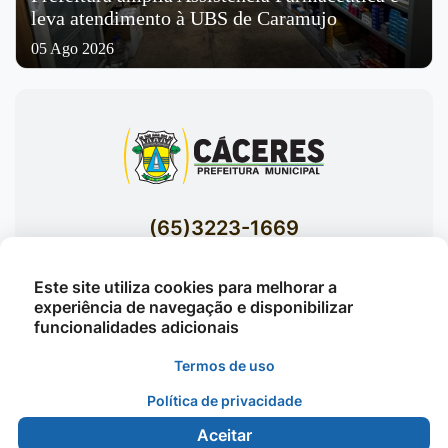
leva atendimento à UBS de Caramujo
05 Ago 2026
(65)3223-1669
(65)3223-1848
Este site utiliza cookies para melhorar a
Acessar E-mails Institucionais
experiência de navegação e disponibilizar
Av. Brasil nº 119 Bairro Jardim Celeste -
funcionalidades adicionais
Cáceres
Termos de uso
Política de privacidade
©2026 - Prefeitura Municipal de Cáceres - Todos os
Aceitar
direitos reservados