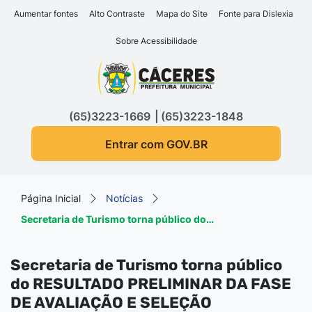
Seção de atalhos e links d
Ir para o conteúdo [alt+1]
Aumentar fontes
Alto Contraste
Mapa do Site
Fonte para Dislexia
Ir para o menu [alt+2]
Sobre Acessibilidade
Ir para a busca [alt+3]
Seção do menu principa
Ir para o rodapé [alt+4]
(65)3223-1669
(65)3223-1848
Entrar com GOV.BR
Página Inicial
Notícias
Secretaria de Turismo torna público do…
Secretaria de Turismo torna público
do RESULTADO PRELIMINAR DA FASE
DE AVALIAÇÃO E SELEÇÃO