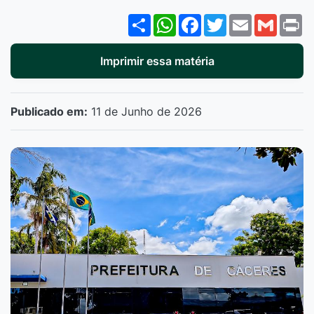
Share
WhatsApp
Facebook
Twitter
Email
Gmail
P
Imprimir essa matéria
Publicado em:
11 de Junho de 2026