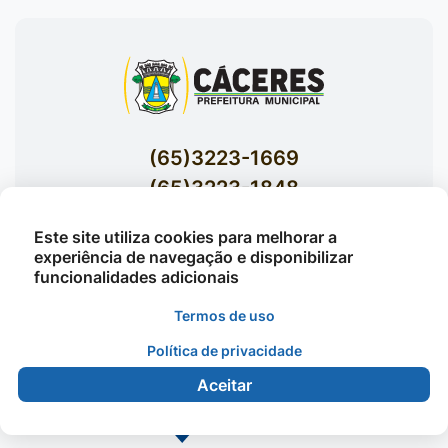
(65)3223-1669
(65)3223-1848
Acessar E-mails Institucionais
Este site utiliza cookies para melhorar a
Av. Brasil nº 119 Bairro Jardim Celeste -
experiência de navegação e disponibilizar
funcionalidades adicionais
Cáceres
Termos de uso
Política de privacidade
©2026 - Prefeitura Municipal de Cáceres - Todos os
direitos reservados
Aceitar