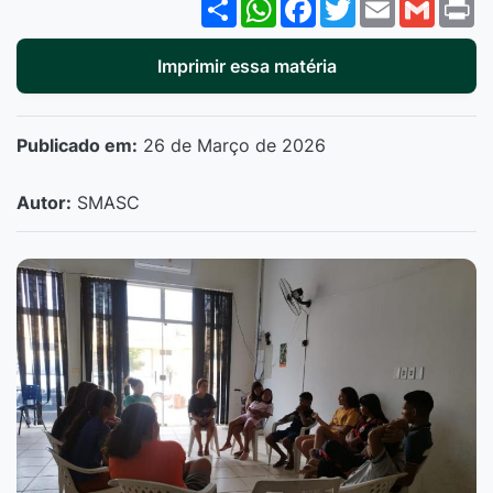
Share
WhatsApp
Facebook
Twitter
Email
Gmail
P
Imprimir essa matéria
Publicado em:
26 de Março de 2026
Autor:
SMASC