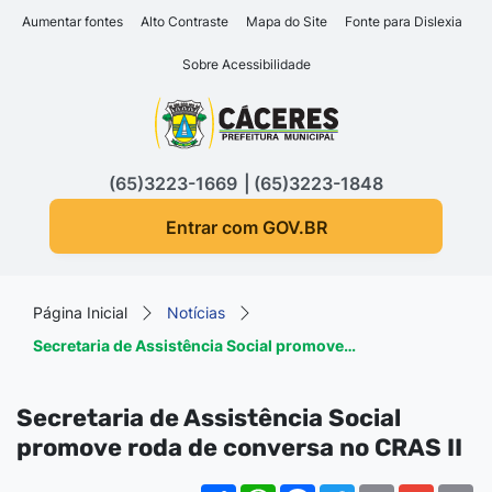
Seção de atalhos e links d
Ir para o conteúdo [alt+1]
Aumentar fontes
Alto Contraste
Mapa do Site
Fonte para Dislexia
Ir para o menu [alt+2]
Sobre Acessibilidade
Ir para a busca [alt+3]
Seção do menu principa
Ir para o rodapé [alt+4]
(65)3223-1669
(65)3223-1848
Entrar com GOV.BR
Página Inicial
Notícias
Secretaria de Assistência Social promove…
Secretaria de Assistência Social
promove roda de conversa no CRAS II