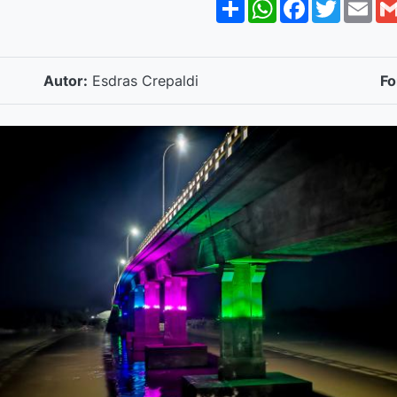
Share
WhatsApp
Facebook
Twitte
Em
Autor:
Esdras Crepaldi
Fo