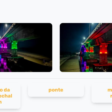
o da
ponte
m
echal
n