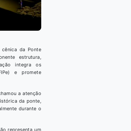
o cênica da Ponte
ente estrutura,
ação integra os
(FIPe) e promete
e chamou a atenção
istórica da ponte,
almente durante o
ação representa um