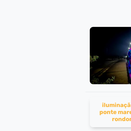
iluminaçã
ponte mar
rondo