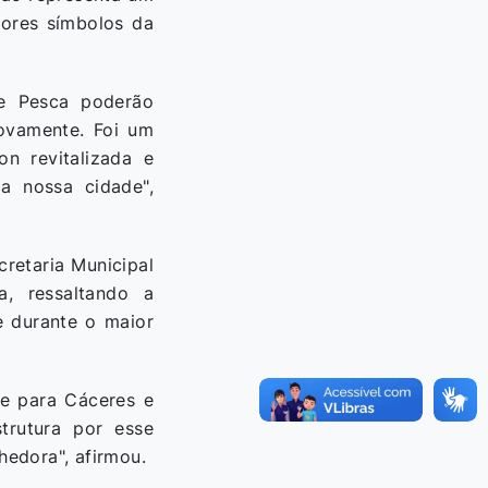
iores símbolos da
de Pesca poderão
novamente. Foi um
n revitalizada e
a nossa cidade",
retaria Municipal
a, ressaltando a
e durante o maior
te para Cáceres e
trutura por esse
hedora", afirmou.