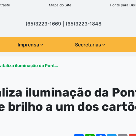
inks de acessibilidade
traste
Mapa do Site
Fonte para Disl
cipal
(65)3223-1669
(65)3223-1848
Imprensa
Secretarias
evitaliza iluminação da Pont…
aliza iluminação da Po
 brilho a um dos cartõ