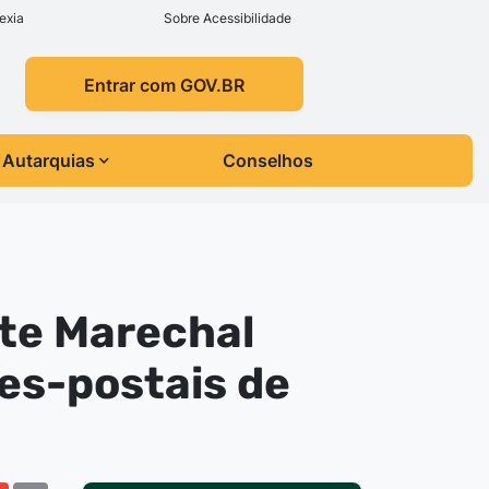
exia
Sobre Acessibilidade
Entrar com GOV.BR
Autarquias
Conselhos
nte Marechal
es-postais de