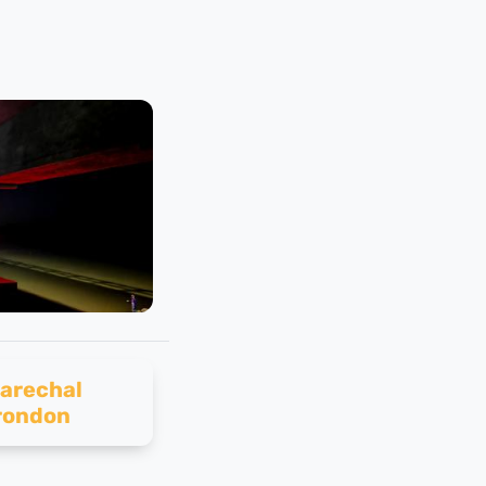
arechal
rondon