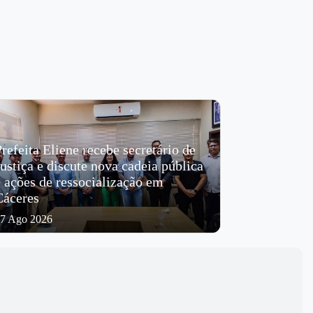
refeita Eliene recebe secretário de
Justiça e discute nova cadeia pública
e ações de ressocialização em
Cáceres
7 Ago 2026