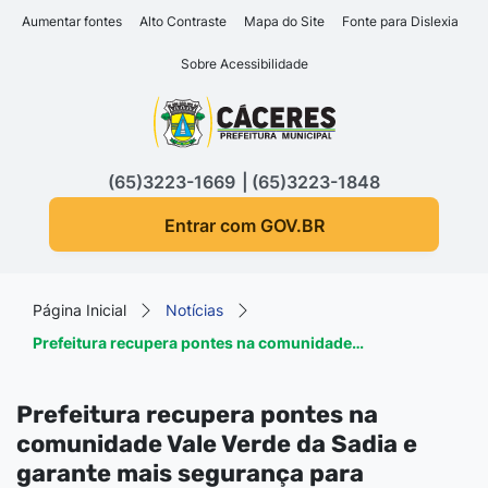
Seção de atalhos e links d
Ir para o conteúdo [alt+1]
Aumentar fontes
Alto Contraste
Mapa do Site
Fonte para Dislexia
Ir para o menu [alt+2]
Sobre Acessibilidade
Ir para a busca [alt+3]
Seção do menu principa
Ir para o rodapé [alt+4]
(65)3223-1669
(65)3223-1848
Entrar com GOV.BR
Página Inicial
Notícias
Prefeitura recupera pontes na comunidade…
Prefeitura recupera pontes na
comunidade Vale Verde da Sadia e
garante mais segurança para