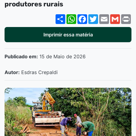
produtores rurais
Share
WhatsApp
Facebook
Twitter
Email
Gmail
P
Imprimir essa matéria
Publicado em:
15 de Maio de 2026
Autor:
Esdras Crepaldi