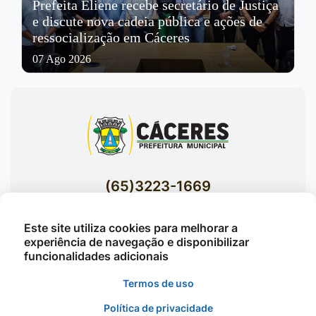
Prefeita Eliene recebe secretário de Justiça
e discute nova cadeia pública e ações de
ressocialização em Cáceres
07 Ago 2026
(65)3223-1669
(65)3223-1848
Este site utiliza cookies para melhorar a
Acessar E-mails Institucionais
experiência de navegação e disponibilizar
Av. Brasil nº 119 Bairro Jardim Celeste -
funcionalidades adicionais
Cáceres
Termos de uso
Política de privacidade