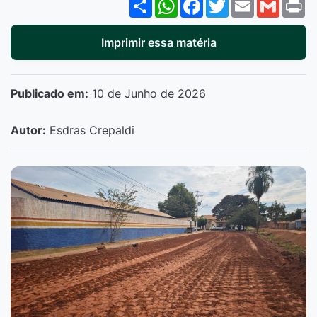
Share
WhatsApp
Facebook
Twitter
Email
Gmail
P
Imprimir essa matéria
Publicado em:
10 de Junho de 2026
Autor:
Esdras Crepaldi