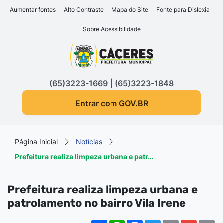
Seção de atalhos e links d
Ir para o conteúdo [alt+1]
Aumentar fontes
Alto Contraste
Mapa do Site
Fonte para Dislexia
Ir para o menu [alt+2]
Sobre Acessibilidade
Ir para a busca [alt+3]
Seção do menu principa
Ir para o rodapé [alt+4]
(65)3223-1669
(65)3223-1848
Entrar com GOV.BR
Página Inicial
Notícias
Prefeitura realiza limpeza urbana e patr…
Prefeitura realiza limpeza urbana e
patrolamento no bairro Vila Irene