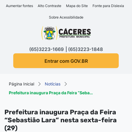
Seção de atalhos e links d
Ir para o conteúdo [alt+1]
Aumentar fontes
Alto Contraste
Mapa do Site
Fonte para Dislexia
Ir para o menu [alt+2]
Sobre Acessibilidade
Ir para a busca [alt+3]
Seção do menu principa
Ir para o rodapé [alt+4]
(65)3223-1669
(65)3223-1848
Entrar com GOV.BR
Página Inicial
Notícias
Prefeitura inaugura Praça da Feira “Seba…
Prefeitura inaugura Praça da Feira
“Sebastião Lara” nesta sexta-feira
(29)