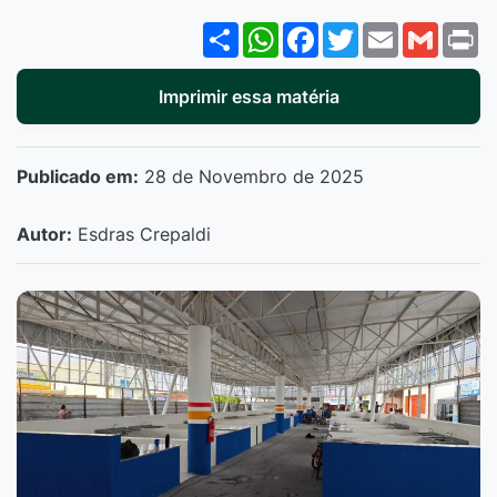
Share
WhatsApp
Facebook
Twitter
Email
Gmail
P
Imprimir essa matéria
Publicado em:
28 de Novembro de 2025
Autor:
Esdras Crepaldi