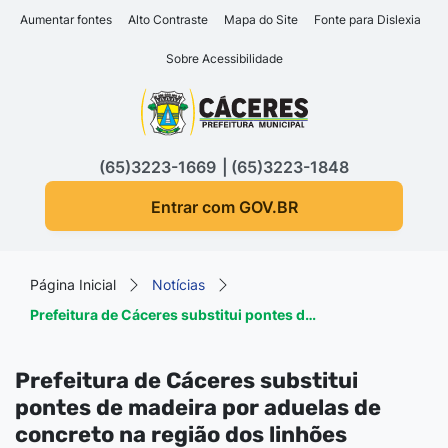
Seção de atalhos e links d
Ir para o conteúdo [alt+1]
Aumentar fontes
Alto Contraste
Mapa do Site
Fonte para Dislexia
Ir para o menu [alt+2]
Sobre Acessibilidade
Ir para a busca [alt+3]
Seção do menu principa
Ir para o rodapé [alt+4]
(65)3223-1669
(65)3223-1848
Entrar com GOV.BR
Página Inicial
Notícias
Prefeitura de Cáceres substitui pontes d…
Prefeitura de Cáceres substitui
pontes de madeira por aduelas de
concreto na região dos linhões