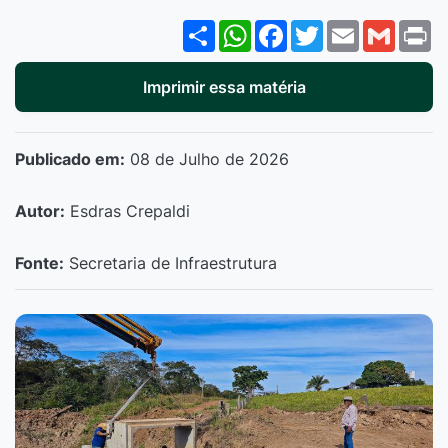
Share
WhatsApp
Facebook
Twitter
Email
Gmail
P
Imprimir essa matéria
Publicado em:
08 de Julho de 2026
Autor:
Esdras Crepaldi
Fonte:
Secretaria de Infraestrutura