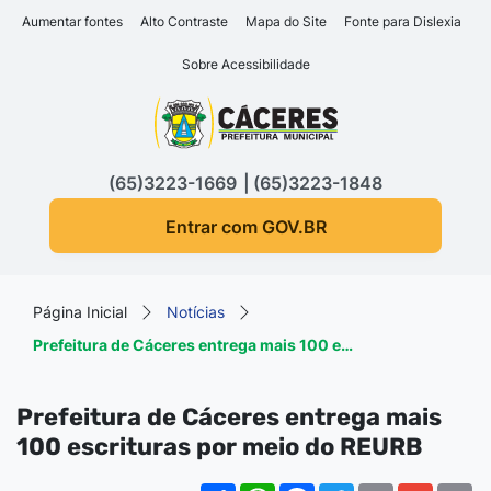
Seção de atalhos e links d
Ir para o conteúdo [alt+1]
Aumentar fontes
Alto Contraste
Mapa do Site
Fonte para Dislexia
Ir para o menu [alt+2]
Sobre Acessibilidade
Ir para a busca [alt+3]
Seção do menu principa
Ir para o rodapé [alt+4]
(65)3223-1669
(65)3223-1848
Entrar com GOV.BR
Página Inicial
Notícias
Prefeitura de Cáceres entrega mais 100 e…
Prefeitura de Cáceres entrega mais
100 escrituras por meio do REURB