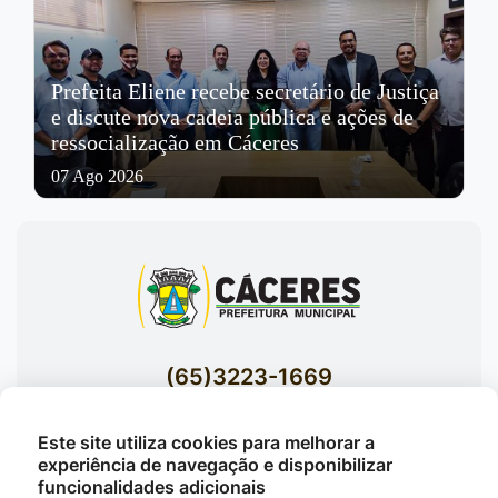
Prefeita Eliene recebe secretário de Justiça
e discute nova cadeia pública e ações de
ressocialização em Cáceres
07 Ago 2026
(65)3223-1669
(65)3223-1848
Este site utiliza cookies para melhorar a
Acessar E-mails Institucionais
experiência de navegação e disponibilizar
Av. Brasil nº 119 Bairro Jardim Celeste -
funcionalidades adicionais