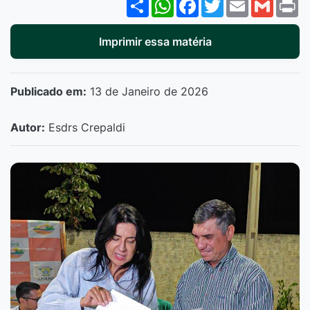
Share
WhatsApp
Facebook
Twitter
Email
Gmail
P
Imprimir essa matéria
Publicado em:
13 de Janeiro de 2026
Autor:
Esdrs Crepaldi