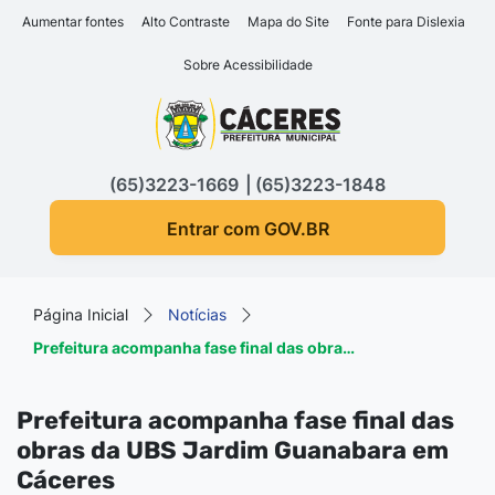
Seção de atalhos e links d
Ir para o conteúdo [alt+1]
Aumentar fontes
Alto Contraste
Mapa do Site
Fonte para Dislexia
Ir para o menu [alt+2]
Sobre Acessibilidade
Ir para a busca [alt+3]
Seção do menu principa
Ir para o rodapé [alt+4]
(65)3223-1669
(65)3223-1848
Entrar com GOV.BR
Página Inicial
Notícias
Prefeitura acompanha fase final das obra…
Prefeitura acompanha fase final das
obras da UBS Jardim Guanabara em
Cáceres