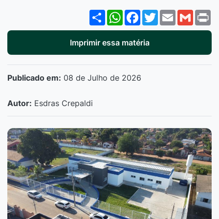
Share
WhatsApp
Facebook
Twitter
Email
Gmail
P
Imprimir essa matéria
Publicado em:
08 de Julho de 2026
Autor:
Esdras Crepaldi