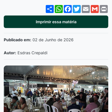
Share
WhatsApp
Facebook
Twitter
Email
Gmail
P
Imprimir essa matéria
Publicado em:
02 de Junho de 2026
Autor:
Esdras Crepaldi