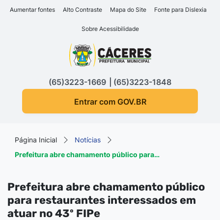
Seção de atalhos e links d
Ir para o conteúdo [alt+1]
Aumentar fontes
Alto Contraste
Mapa do Site
Fonte para Dislexia
Ir para o menu [alt+2]
Sobre Acessibilidade
Ir para a busca [alt+3]
Seção do menu principa
Ir para o rodapé [alt+4]
(65)3223-1669
(65)3223-1848
Entrar com GOV.BR
Página Inicial
Notícias
Prefeitura abre chamamento público para…
Prefeitura abre chamamento público
para restaurantes interessados em
atuar no 43º FIPe