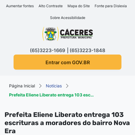
Seção de atalhos e links d
Ir para o conteúdo [alt+1]
Aumentar fontes
Alto Contraste
Mapa do Site
Fonte para Dislexia
Ir para o menu [alt+2]
Sobre Acessibilidade
Ir para a busca [alt+3]
Seção do menu principa
Ir para o rodapé [alt+4]
(65)3223-1669
(65)3223-1848
Entrar com GOV.BR
Página Inicial
Notícias
Prefeita Eliene Liberato entrega 103 esc…
Prefeita Eliene Liberato entrega 103
escrituras a moradores do bairro Nova
Era