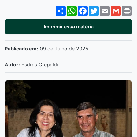
Share
WhatsApp
Facebook
Twitter
Email
Gmail
P
Imprimir essa matéria
Publicado em:
09 de Julho de 2025
Autor:
Esdras Crepaldi