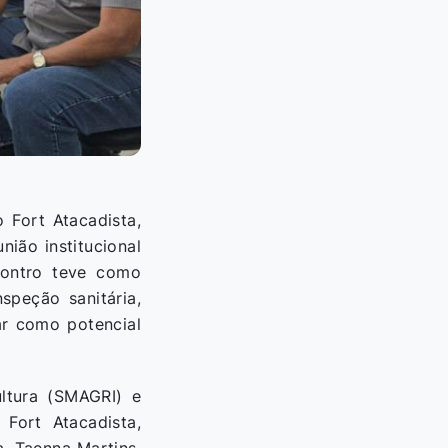
 Fort Atacadista,
nião institucional
contro teve como
nspeção sanitária,
ar como potencial
ultura (SMAGRI) e
Fort Atacadista,