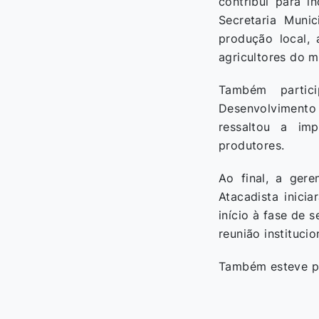
contribui para i
Secretaria Muni
produção local, 
agricultores do m
Também partic
Desenvolvimento
ressaltou a imp
produtores.
Ao final, a gere
Atacadista inici
início à fase de 
reunião instituci
Também esteve pr