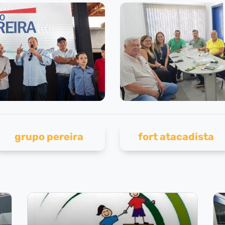
grupo pereira
fort atacadista