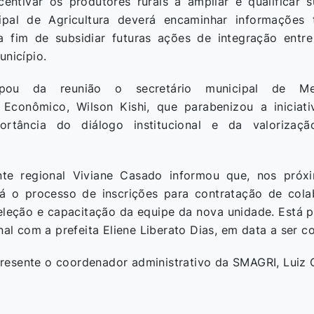
ncentivar os produtores rurais a ampliar e qualificar s
cipal de Agricultura deverá encaminhar informações 
a fim de subsidiar futuras ações de integração ent
unicípio.
ipou da reunião o secretário municipal de M
 Econômico, Wilson Kishi, que parabenizou a iniciat
ortância do diálogo institucional e da valoriza
nte regional Viviane Casado informou que, nos próx
ará o processo de inscrições para contratação de col
seleção e capacitação da equipe da nova unidade. Está 
onal com a prefeita Eliene Liberato Dias, em data a ser c
esente o coordenador administrativo da SMAGRI, Luiz C