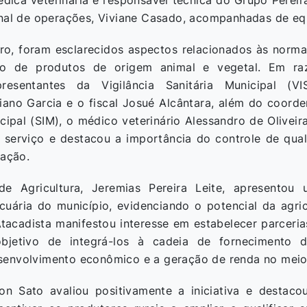
dica veterinária e responsável técnica do Grupo Pereir
onal de operações, Viviane Casado, acompanhadas de equ
ro, foram esclarecidos aspectos relacionados às norma
ão de produtos de origem animal e vegetal. Em ra
presentantes da Vigilância Sanitária Municipal (VI
iano Garcia e o fiscal Josué Alcântara, além do coord
ipal (SIM), o médico veterinário Alessandro de Oliveir
o serviço e destacou a importância do controle de qua
cação.
e Agricultura, Jeremias Pereira Leite, apresento
uária do município, evidenciando o potencial da agricu
Atacadista manifestou interesse em estabelecer parceri
bjetivo de integrá-los à cadeia de fornecimento 
envolvimento econômico e a geração de renda no meio 
son Sato avaliou positivamente a iniciativa e destac