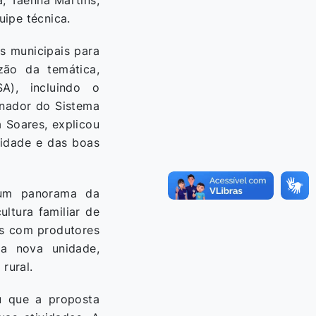
a, Taenna Martins,
ipe técnica.
s municipais para
zão da temática,
SA), incluindo o
enador do Sistema
a Soares, explicou
lidade e das boas
u um panorama da
ltura familiar de
as com produtores
da nova unidade,
rural.
ou que a proposta