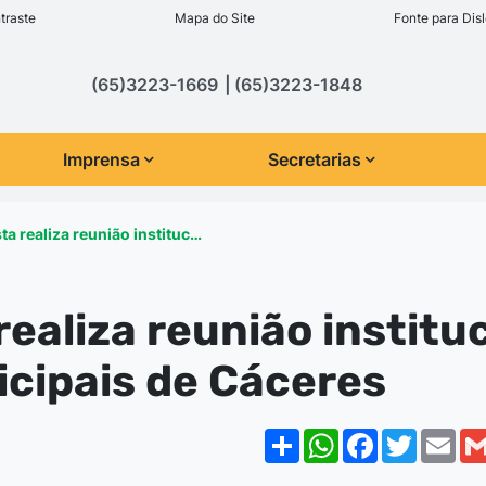
inks de acessibilidade
traste
Mapa do Site
Fonte para Disl
cipal
(65)3223-1669
(65)3223-1848
Imprensa
Secretarias
ta realiza reunião instituc…
realiza reunião institu
icipais de Cáceres
Share
WhatsApp
Facebook
Twitte
Em