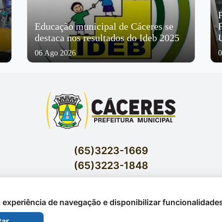
Educação municipal de Cáceres se
destaca nos resultados do Ideb 2025
06 Ago 2026
0
(65)3223-1669
(65)3223-1848
Acessar E-mails Institucionais
Av. Brasil nº 119 Bairro Jardim Celeste - Cáceres
 a experiência de navegação e disponibilizar funcionalidade
tar