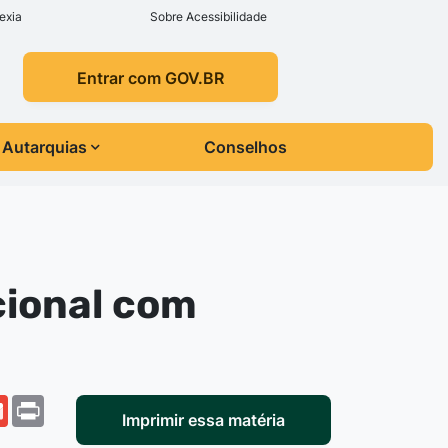
exia
Sobre Acessibilidade
Entrar com GOV.BR
Autarquias
Conselhos
cional com
r
ail
Gmail
Print
Imprimir essa matéria