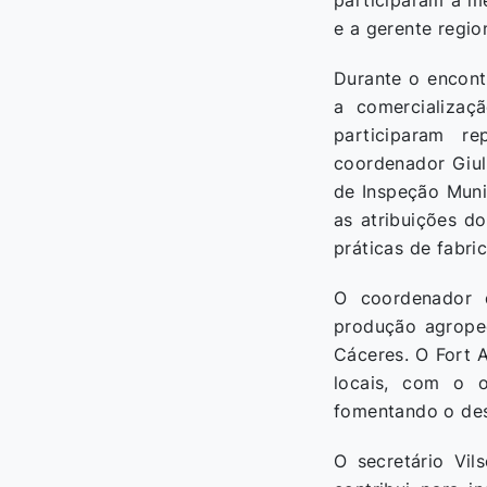
participaram a mé
e a gerente regi
Durante o encont
a comercializaç
participaram re
coordenador Giul
de Inspeção Munic
as atribuições d
práticas de fabri
O coordenador d
produção agropec
Cáceres. O Fort 
locais, com o o
fomentando o des
O secretário Vil