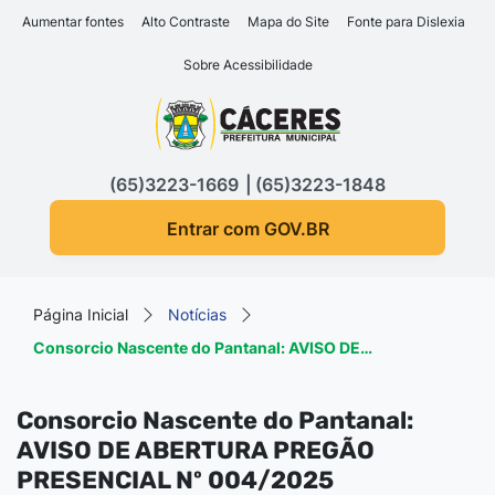
Seção de atalhos e links d
Ir para o conteúdo [alt+1]
Aumentar fontes
Alto Contraste
Mapa do Site
Fonte para Dislexia
Ir para o menu [alt+2]
Sobre Acessibilidade
Ir para a busca [alt+3]
Seção do menu principa
Ir para o rodapé [alt+4]
(65)3223-1669
(65)3223-1848
Entrar com GOV.BR
Página Inicial
Notícias
Consorcio Nascente do Pantanal: AVISO DE…
Consorcio Nascente do Pantanal:
AVISO DE ABERTURA PREGÃO
PRESENCIAL Nº 004/2025