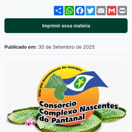
Share
WhatsApp
Facebook
Twitter
Email
Gmail
P
Imprimir essa matéria
Publicado em:
30 de Setembro de 2025