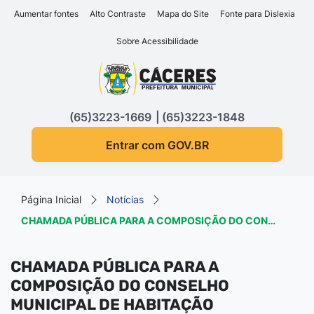
Seção de atalhos e links d
Ir para o conteúdo [alt+1]
Aumentar fontes
Alto Contraste
Mapa do Site
Fonte para Dislexia
Ir para o menu [alt+2]
Sobre Acessibilidade
Ir para a busca [alt+3]
Seção do menu principa
Ir para o rodapé [alt+4]
(65)3223-1669
(65)3223-1848
Entrar com GOV.BR
Página Inicial
Notícias
CHAMADA PÚBLICA PARA A COMPOSIÇÃO DO CON…
CHAMADA PÚBLICA PARA A
COMPOSIÇÃO DO CONSELHO
MUNICIPAL DE HABITAÇÃO