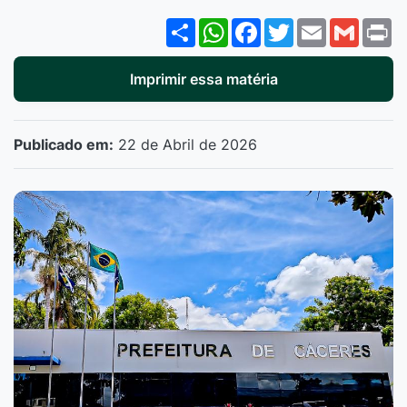
Share
WhatsApp
Facebook
Twitter
Email
Gmail
P
Imprimir essa matéria
Publicado em:
22 de Abril de 2026