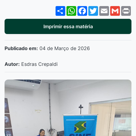
Share
WhatsApp
Facebook
Twitter
Email
Gmail
P
Imprimir essa matéria
Publicado em:
04 de Março de 2026
Autor:
Esdras Crepaldi