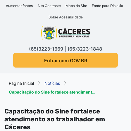
Seção de atalhos e links d
Ir para o conteúdo [alt+1]
Aumentar fontes
Alto Contraste
Mapa do Site
Fonte para Dislexia
Ir para o menu [alt+2]
Sobre Acessibilidade
Ir para a busca [alt+3]
Seção do menu principa
Ir para o rodapé [alt+4]
(65)3223-1669
(65)3223-1848
Entrar com GOV.BR
Página Inicial
Notícias
Capacitação do Sine fortalece atendiment…
Capacitação do Sine fortalece
atendimento ao trabalhador em
Cáceres