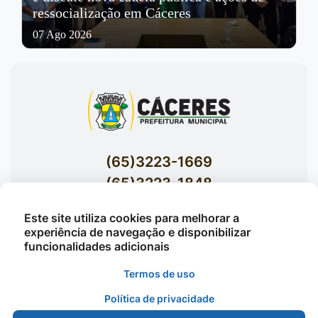
ressocialização em Cáceres
07 Ago 2026
(65)3223-1669
(65)3223-1848
Acessar E-mails Institucionais
Este site utiliza cookies para melhorar a
Av. Brasil nº 119 Bairro Jardim Celeste -
experiência de navegação e disponibilizar
funcionalidades adicionais
Cáceres
Termos de uso
Política de privacidade
©2026 - Prefeitura Municipal de Cáceres - Todos os
direitos reservados