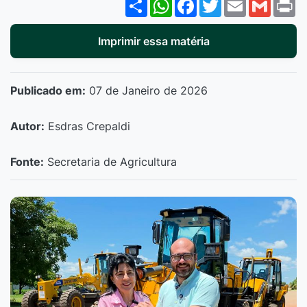
Share
WhatsApp
Facebook
Twitter
Email
Gmail
P
Imprimir essa matéria
Publicado em:
07 de Janeiro de 2026
Autor:
Esdras Crepaldi
Fonte:
Secretaria de Agricultura