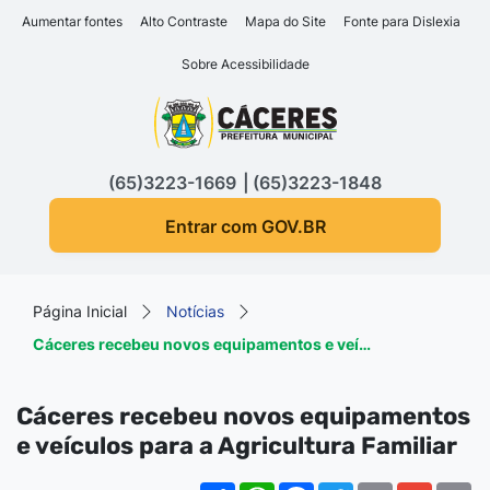
Seção de atalhos e links d
Ir para o conteúdo [alt+1]
Aumentar fontes
Alto Contraste
Mapa do Site
Fonte para Dislexia
Ir para o menu [alt+2]
Sobre Acessibilidade
Ir para a busca [alt+3]
Seção do menu principa
Ir para o rodapé [alt+4]
(65)3223-1669
(65)3223-1848
Entrar com GOV.BR
Página Inicial
Notícias
Cáceres recebeu novos equipamentos e veí…
Cáceres recebeu novos equipamentos
e veículos para a Agricultura Familiar