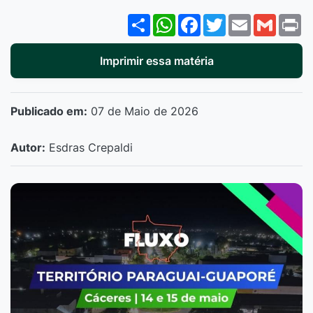
Share
WhatsApp
Facebook
Twitter
Email
Gmail
P
Imprimir essa matéria
Publicado em:
07 de Maio de 2026
Autor:
Esdras Crepaldi