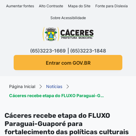
Seção de atalhos e links d
Ir para o conteúdo [alt+1]
Aumentar fontes
Alto Contraste
Mapa do Site
Fonte para Dislexia
Ir para o menu [alt+2]
Sobre Acessibilidade
Ir para a busca [alt+3]
Seção do menu principa
Ir para o rodapé [alt+4]
(65)3223-1669
(65)3223-1848
Entrar com GOV.BR
Página Inicial
Notícias
Cáceres recebe etapa do FLUXO Paraguai-G…
Cáceres recebe etapa do FLUXO
Paraguai-Guaporé para
fortalecimento das políticas culturais