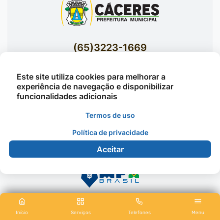
(65)3223-1669
(65)3223-1848
Este site utiliza cookies para melhorar a
Acessar E-mails Institucionais
experiência de navegação e disponibilizar
Av. Brasil nº 119 Bairro Jardim Celeste -
funcionalidades adicionais
Cáceres
Termos de uso
Política de privacidade
©2026 - Prefeitura Municipal de Cáceres - Todos os
Aceitar
direitos reservados
Início
Serviços
Telefones
Menu