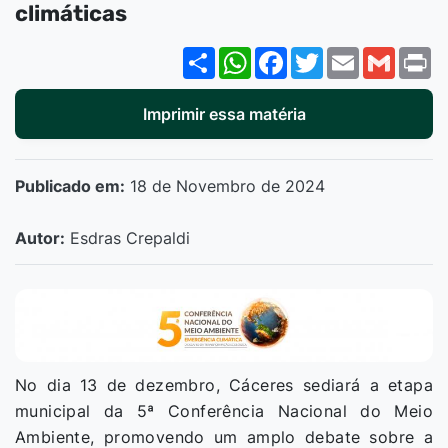
climáticas
Share
WhatsApp
Facebook
Twitter
Email
Gmail
P
Imprimir essa matéria
Publicado em:
18 de Novembro de 2024
Autor:
Esdras Crepaldi
No dia 13 de dezembro, Cáceres sediará a etapa
municipal da 5ª Conferência Nacional do Meio
Ambiente, promovendo um amplo debate sobre a