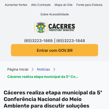
Seção de atalhos e links d
Ir para o conteúdo [alt+1]
Aumentar fontes
Alto Contraste
Mapa do Site
Fonte para Dislexia
Ir para o menu [alt+2]
Sobre Acessibilidade
Ir para a busca [alt+3]
Seção do menu principa
Ir para o rodapé [alt+4]
(65)3223-1669
(65)3223-1848
Entrar com GOV.BR
Página Inicial
Notícias
Cáceres realiza etapa municipal da 5ª Co…
Cáceres realiza etapa municipal da 5ª
Conferência Nacional do Meio
Ambiente para discutir soluções