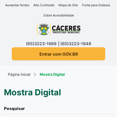
Seção de atalhos e links d
Ir para o conteúdo [alt+1]
Aumentar fontes
Alto Contraste
Mapa do Site
Fonte para Dislexia
Ir para o menu [alt+2]
Sobre Acessibilidade
Ir para a busca [alt+3]
Seção do menu principa
Ir para o rodapé [alt+4]
(65)3223-1669
(65)3223-1848
Entrar com GOV.BR
Página Inicial
Mostra Digital
Mostra Digital
Pesquisar