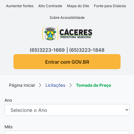
Seção de atalhos e links d
Ir para o conteúdo [alt+1]
Aumentar fontes
Alto Contraste
Mapa do Site
Fonte para Dislexia
Ir para o menu [alt+2]
Sobre Acessibilidade
Ir para a busca [alt+3]
Seção do menu principa
Ir para o rodapé [alt+4]
(65)3223-1669
(65)3223-1848
Entrar com GOV.BR
Página Inicial
Licitações
Tomada de Preço
Ano
Mês