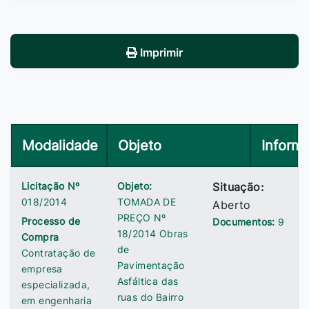
Imprimir
Modalidade
Objeto
Inform
Licitação Nº
Objeto:
Situação:
018/2014
TOMADA DE
Aberto
PREÇO Nº
Processo de
Documentos:
9
18/2014 Obras
Compra
de
Contratação de
Pavimentação
empresa
Asfáltica das
especializada,
ruas do Bairro
em engenharia