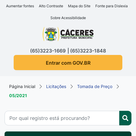
Seção de atalhos e links d
Ir para o conteúdo [alt+1]
Aumentar fontes
Alto Contraste
Mapa do Site
Fonte para Dislexia
Ir para o menu [alt+2]
Sobre Acessibilidade
Ir para a busca [alt+3]
Seção do menu principa
Ir para o rodapé [alt+4]
(65)3223-1669
(65)3223-1848
Entrar com GOV.BR
Página Inicial
Licitações
Tomada de Preço
05/2021