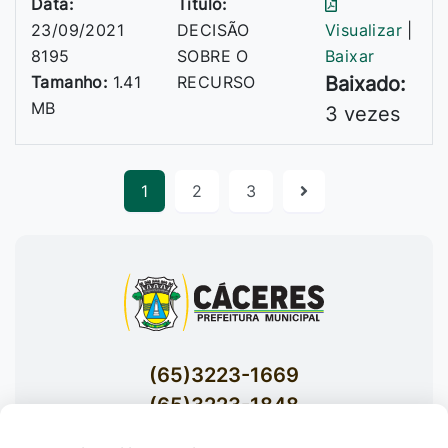
Data:
Titulo:
23/09/2021
DECISÃO
Visualizar
|
8195
SOBRE O
Baixar
Tamanho:
1.41
RECURSO
Baixado:
MB
3 vezes
1
2
3
(65)3223-1669
(65)3223-1848
Acessar E-mails Institucionais