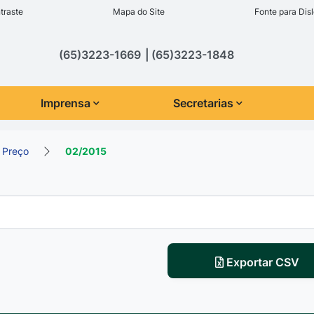
inks de acessibilidade
traste
Mapa do Site
Fonte para Disl
cipal
(65)3223-1669
(65)3223-1848
Imprensa
Secretarias
 Preço
02/2015
Exportar CSV