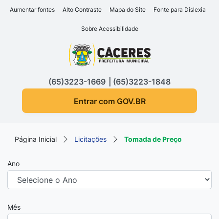
Seção de atalhos e links d
Ir para o conteúdo [alt+1]
Aumentar fontes
Alto Contraste
Mapa do Site
Fonte para Dislexia
Ir para o menu [alt+2]
Sobre Acessibilidade
Ir para a busca [alt+3]
Seção do menu principa
Ir para o rodapé [alt+4]
(65)3223-1669
(65)3223-1848
Entrar com GOV.BR
Página Inicial
Licitações
Tomada de Preço
Ano
Mês