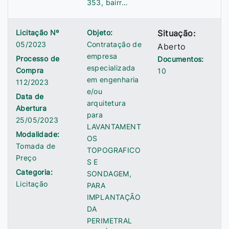
353, bairr…
Licitação Nº
Objeto:
Situação:
05/2023
Contratação de
Aberto
empresa
Processo de
Documentos:
especializada
Compra
10
em engenharia
112/2023
e/ou
Data de
arquitetura
Abertura
para
25/05/2023
LAVANTAMENT
Modalidade:
OS
Tomada de
TOPOGRAFICO
Preço
S E
Categoria:
SONDAGEM,
Licitação
PARA
IMPLANTAÇÃO
DA
PERIMETRAL