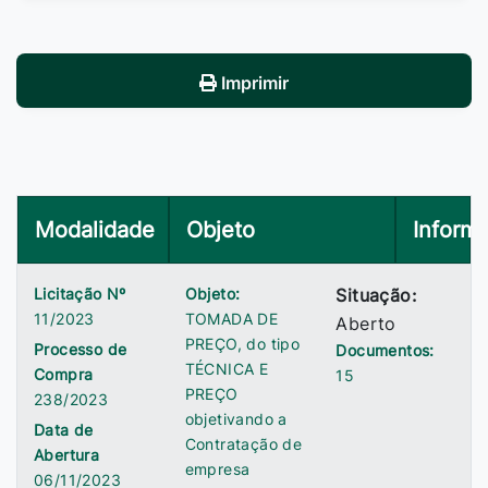
Imprimir
Modalidade
Objeto
Inform
Licitação Nº
Objeto:
Situação:
11/2023
TOMADA DE
Aberto
PREÇO, do tipo
Processo de
Documentos:
TÉCNICA E
Compra
15
PREÇO
238/2023
objetivando a
Data de
Contratação de
Abertura
empresa
06/11/2023