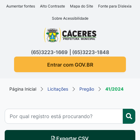
Seção de atalhos e links d
Ir para o conteúdo [alt+1]
Aumentar fontes
Alto Contraste
Mapa do Site
Fonte para Dislexia
Ir para o menu [alt+2]
Sobre Acessibilidade
Ir para a busca [alt+3]
Seção do menu principa
Ir para o rodapé [alt+4]
(65)3223-1669
(65)3223-1848
Entrar com GOV.BR
Página Inicial
Licitações
Pregão
41/2024
Exportar CSV