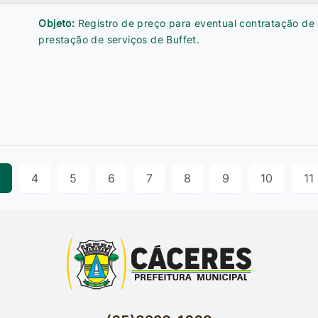
Objeto:
Registro de preço para eventual contratação de
prestação de serviços de Buffet.
4
5
6
7
8
9
10
11