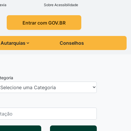
exia
Sobre Acessibilidade
Entrar com GOV.BR
Autarquias
Conselhos
tegoria