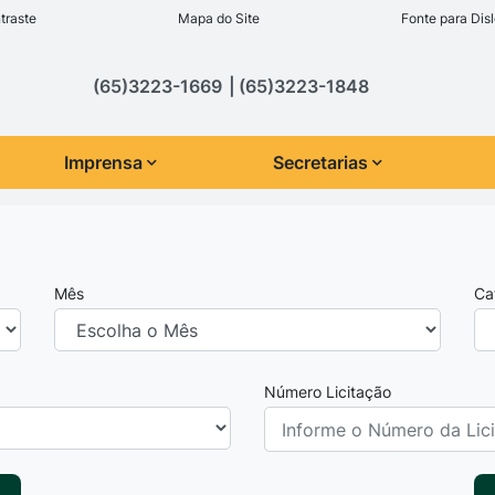
inks de acessibilidade
traste
Mapa do Site
Fonte para Disl
cipal
(65)3223-1669
(65)3223-1848
Imprensa
Secretarias
Mês
Ca
Número Licitação