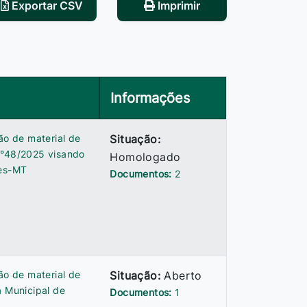
Exportar CSV
Imprimir
Informações
ão de material de
Situação:
n°48/2025 visando
Homologado
res-MT
Documentos:
2
ão de material de
Situação:
Aberto
a Municipal de
Documentos:
1