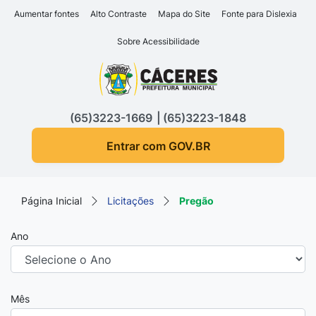
Seção de atalhos e links d
Ir para o conteúdo [alt+1]
Aumentar fontes
Alto Contraste
Mapa do Site
Fonte para Dislexia
Ir para o menu [alt+2]
Sobre Acessibilidade
Ir para a busca [alt+3]
Seção do menu principa
Ir para o rodapé [alt+4]
(65)3223-1669
(65)3223-1848
Entrar com GOV.BR
Página Inicial
Licitações
Pregão
Ano
Mês