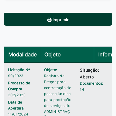
Imprimir
Modalidade
Objeto
Inform
Licitação Nº
Objeto:
Situação:
99/2023
Registro de
Aberto
Preços para
Processo de
Documentos:
contratação de
Compra
14
pessoa jurídica
302/2023
para prestação
Data de
de serviços de
Abertura
ADMINISTRAÇ
11/01/2024