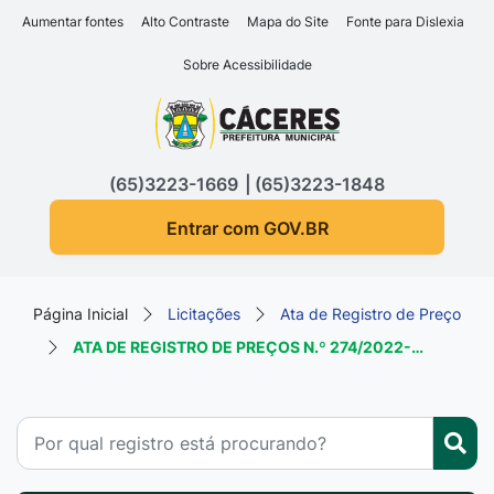
Seção de atalhos e links d
Ir para o conteúdo [alt+1]
Aumentar fontes
Alto Contraste
Mapa do Site
Fonte para Dislexia
Ir para o menu [alt+2]
Sobre Acessibilidade
Ir para a busca [alt+3]
Seção do menu principa
Ir para o rodapé [alt+4]
(65)3223-1669
(65)3223-1848
Entrar com GOV.BR
Página Inicial
Licitações
Ata de Registro de Preço
ATA DE REGISTRO DE PREÇOS N.º 274/2022-…