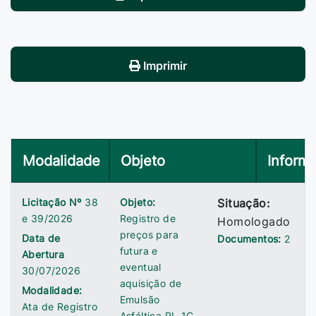
Imprimir
Modalidade
Objeto
Inform
Licitação Nº
38
Objeto:
Situação:
e 39/2026
Registro de
Homologado
preços para
Data de
Documentos:
2
futura e
Abertura
eventual
30/07/2026
aquisição de
Modalidade:
Emulsão
Ata de Registro
Asfáltica RL-1C