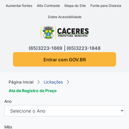
Seção de atalhos e links d
Ir para o conteúdo [alt+1]
Aumentar fontes
Alto Contraste
Mapa do Site
Fonte para Dislexia
Ir para o menu [alt+2]
Sobre Acessibilidade
Ir para a busca [alt+3]
Seção do menu principa
Ir para o rodapé [alt+4]
(65)3223-1669
(65)3223-1848
Entrar com GOV.BR
Página Inicial
Licitações
Ata de Registro de Preço
Ano
Mês