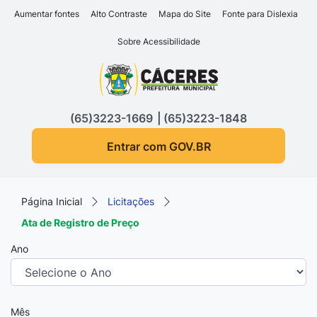
Seção de atalhos e links d
Ir para o conteúdo [alt+1]
Aumentar fontes
Alto Contraste
Mapa do Site
Fonte para Dislexia
Ir para o menu [alt+2]
Sobre Acessibilidade
Ir para a busca [alt+3]
Seção do menu principa
Ir para o rodapé [alt+4]
(65)3223-1669
(65)3223-1848
Entrar com GOV.BR
Página Inicial
Licitações
Ata de Registro de Preço
Ano
Mês