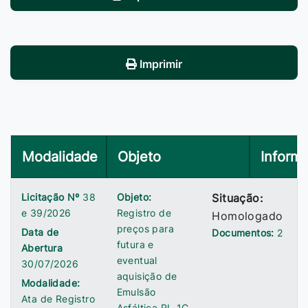
Imprimir
Modalidade
Objeto
Inform
Licitação Nº
38
Objeto:
Situação:
e 39/2026
Registro de
Homologado
preços para
Data de
Documentos:
2
futura e
Abertura
eventual
30/07/2026
aquisição de
Modalidade:
Emulsão
Ata de Registro
Asfáltica RL-1C