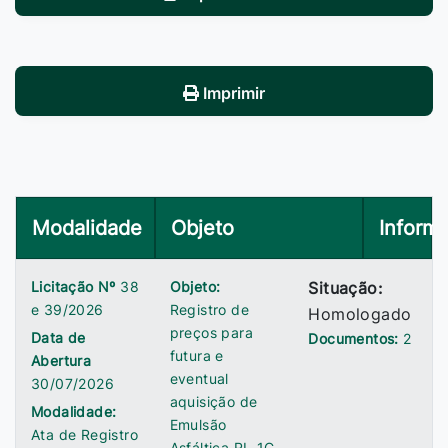
Imprimir
Modalidade
Objeto
Inform
Licitação Nº
38
Objeto:
Situação:
e 39/2026
Registro de
Homologado
preços para
Data de
Documentos:
2
futura e
Abertura
eventual
30/07/2026
aquisição de
Modalidade:
Emulsão
Ata de Registro
Asfáltica RL-1C