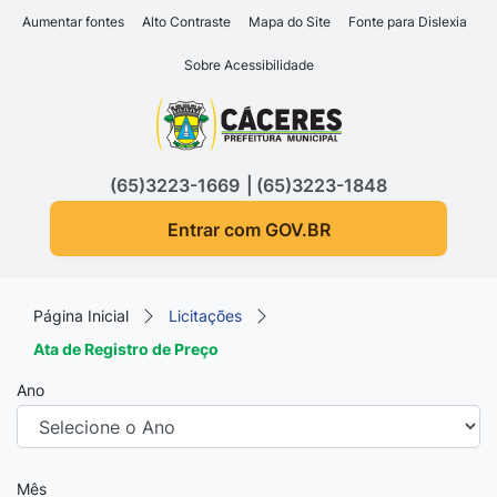
Seção de atalhos e links d
Ir para o conteúdo [alt+1]
Aumentar fontes
Alto Contraste
Mapa do Site
Fonte para Dislexia
Ir para o menu [alt+2]
Sobre Acessibilidade
Ir para a busca [alt+3]
Seção do menu principa
Ir para o rodapé [alt+4]
(65)3223-1669
(65)3223-1848
Entrar com GOV.BR
Página Inicial
Licitações
Ata de Registro de Preço
Ano
Mês