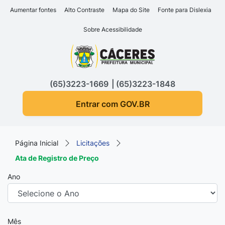
Seção de atalhos e links d
Ir para o conteúdo [alt+1]
Aumentar fontes
Alto Contraste
Mapa do Site
Fonte para Dislexia
Ir para o menu [alt+2]
Sobre Acessibilidade
Ir para a busca [alt+3]
Seção do menu principa
Ir para o rodapé [alt+4]
(65)3223-1669
(65)3223-1848
Entrar com GOV.BR
Página Inicial
Licitações
Ata de Registro de Preço
Ano
Mês