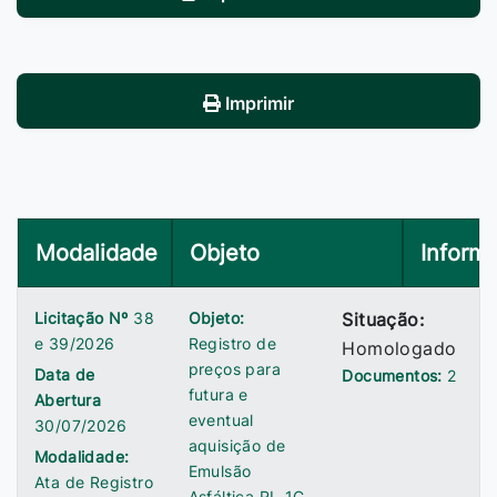
Imprimir
Modalidade
Objeto
Inform
Licitação Nº
38
Objeto:
Situação:
e 39/2026
Registro de
Homologado
preços para
Data de
Documentos:
2
futura e
Abertura
eventual
30/07/2026
aquisição de
Modalidade:
Emulsão
Ata de Registro
Asfáltica RL-1C