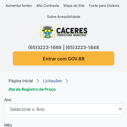
Seção de atalhos e links d
Ir para o conteúdo [alt+1]
Aumentar fontes
Alto Contraste
Mapa do Site
Fonte para Dislexia
Ir para o menu [alt+2]
Sobre Acessibilidade
Ir para a busca [alt+3]
Seção do menu principa
Ir para o rodapé [alt+4]
(65)3223-1669
(65)3223-1848
Entrar com GOV.BR
Página Inicial
Licitações
Ata de Registro de Preço
Ano
Mês