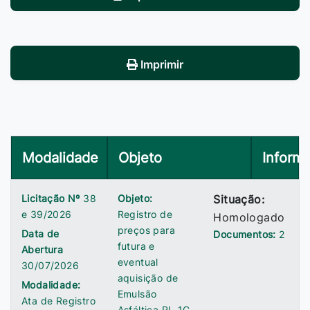
Imprimir
Modalidade
Objeto
Inform
Licitação Nº
38
Objeto:
Situação:
e 39/2026
Registro de
Homologado
preços para
Data de
Documentos:
2
futura e
Abertura
eventual
30/07/2026
aquisição de
Modalidade:
Emulsão
Ata de Registro
Asfáltica RL-1C