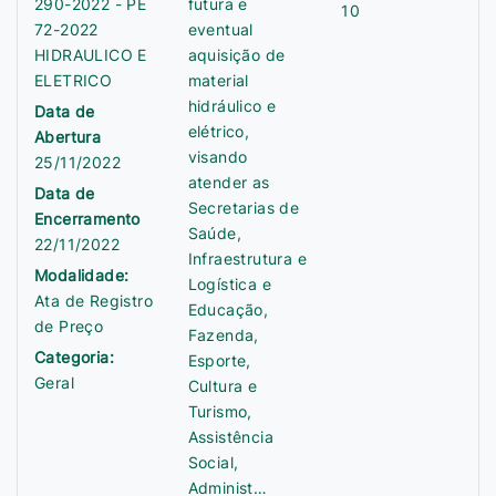
290-2022 - PE
futura e
10
72-2022
eventual
HIDRAULICO E
aquisição de
ELETRICO
material
hidráulico e
Data de
elétrico,
Abertura
visando
25/11/2022
atender as
Data de
Secretarias de
Encerramento
Saúde,
22/11/2022
Infraestrutura e
Modalidade:
Logística e
Ata de Registro
Educação,
de Preço
Fazenda,
Categoria:
Esporte,
Geral
Cultura e
Turismo,
Assistência
Social,
Administ…