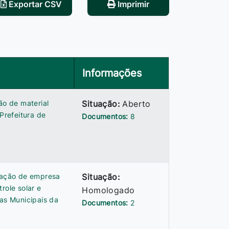
Exportar CSV
Imprimir
Informações
ão de material
Situação:
Aberto
Prefeitura de
Documentos:
8
atação de empresa
Situação:
role solar e
Homologado
ias Municipais da
Documentos:
2