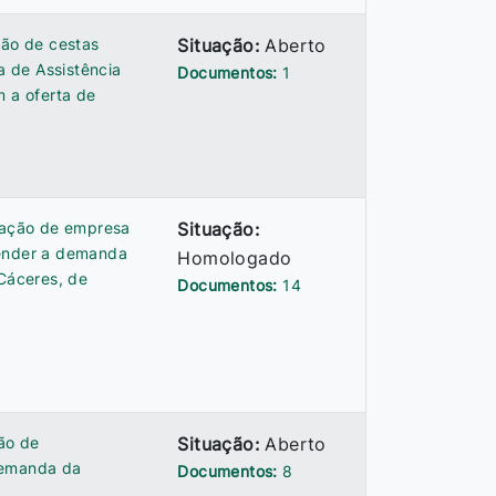
ção de cestas
Situação:
Aberto
a de Assistência
Documentos:
1
m a oferta de
atação de empresa
Situação:
tender a demanda
Homologado
 Cáceres, de
Documentos:
14
ção de
Situação:
Aberto
demanda da
Documentos:
8