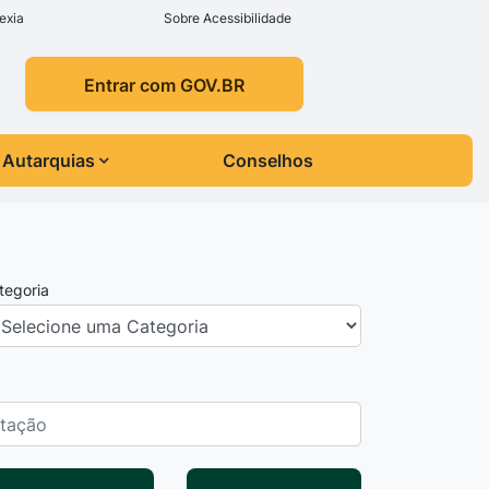
exia
Sobre Acessibilidade
Entrar com GOV.BR
Autarquias
Conselhos
tegoria