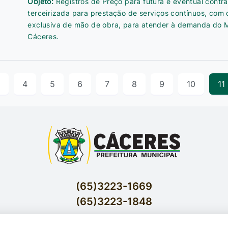
Objeto:
Registros de Preço para futura e eventual cont
terceirizada para prestação de serviços contínuos, com
exclusiva de mão de obra, para atender à demanda do M
Cáceres.
4
5
6
7
8
9
10
11
(65)3223-1669
(65)3223-1848
Acessar E-mails Institucionais