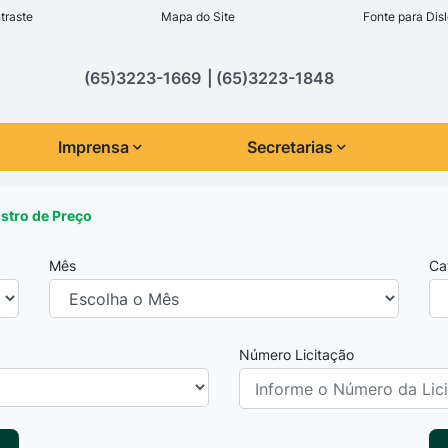
inks de acessibilidade
traste
Mapa do Site
Fonte para Disl
cipal
(65)3223-1669
(65)3223-1848
Imprensa
Secretarias
istro de Preço
Mês
Ca
Número Licitação