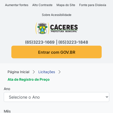
Seção de atalhos e links d
Ir para o conteúdo [alt+1]
Aumentar fontes
Alto Contraste
Mapa do Site
Fonte para Dislexia
Ir para o menu [alt+2]
Sobre Acessibilidade
Ir para a busca [alt+3]
Seção do menu principa
Ir para o rodapé [alt+4]
(65)3223-1669
(65)3223-1848
Entrar com GOV.BR
Página Inicial
Licitações
Ata de Registro de Preço
Ano
Mês