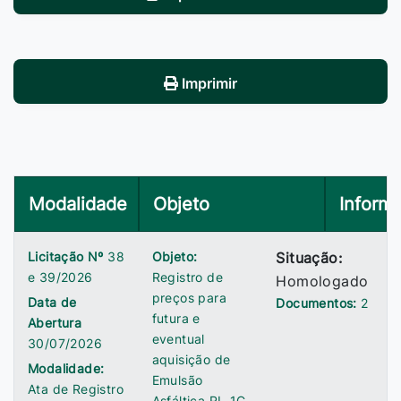
Imprimir
Modalidade
Objeto
Inform
Licitação Nº
38
Objeto:
Situação:
e 39/2026
Registro de
Homologado
preços para
Data de
Documentos:
2
futura e
Abertura
eventual
30/07/2026
aquisição de
Modalidade:
Emulsão
Ata de Registro
Asfáltica RL-1C