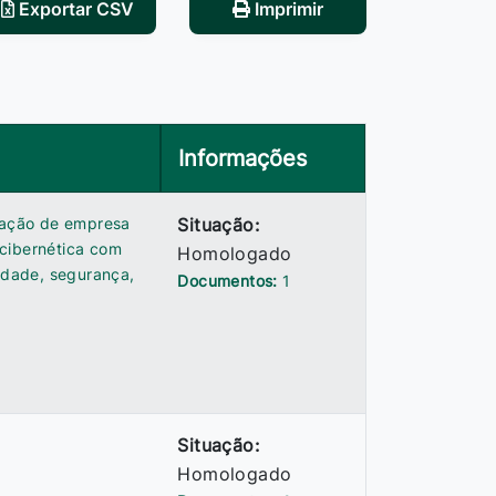
Exportar CSV
Imprimir
Informações
atação de empresa
Situação:
 cibernética com
Homologado
ilidade, segurança,
Documentos:
1
Situação:
Homologado