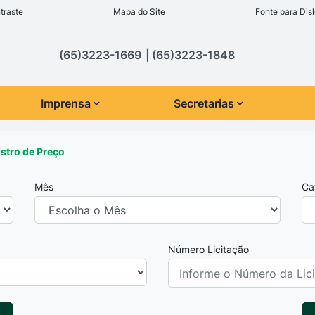
inks de acessibilidade
traste
Mapa do Site
Fonte para Disl
cipal
(65)3223-1669
(65)3223-1848
Imprensa
Secretarias
istro de Preço
Mês
Ca
Número Licitação