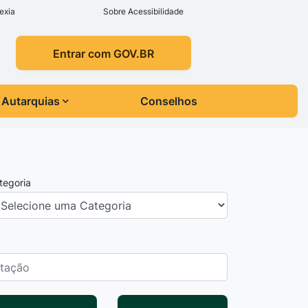
exia
Sobre Acessibilidade
Entrar com GOV.BR
Autarquias
Conselhos
tegoria